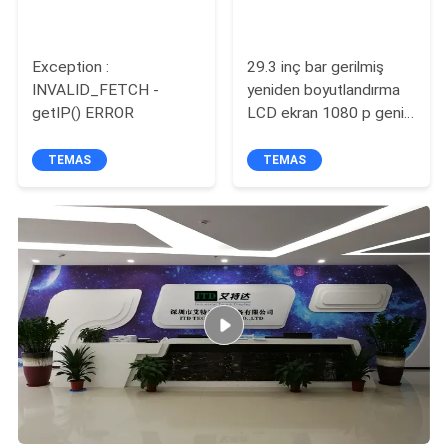
Exception :
29.3 inç bar gerilmiş
INVALID_FETCH -
yeniden boyutlandırma
getIP() ERROR
LCD ekran 1080 p geniş
görüş açıları yüksek raf
mağaza raf için isteğe
TEMAS
TEMAS
bağlı