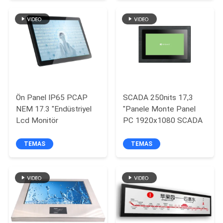
Endüstriyel Dereceli
PRIVACY
Ekran
POLICY
Ön Panel IP65 PCAP
SCADA 250nits 17,3
NEM 17.3 "Endüstriyel
"Panele Monte Panel
Lcd Monitör
PC 1920x1080 SCADA
TEMAS
TEMAS