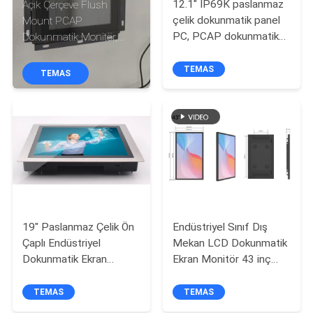
12.1" IP69K paslanmaz
Açık Çerçeve Flush
çelik dokunmatik panel
Mount PCAP
KALITE
PC, PCAP dokunmatik
Dokunmatik Monitör,
KONTROL
ekranlı su geçirmez
HMI, Otomasyon ve
endüstriyel bilgisayar
Dahili Sistemler için
TEMAS
TEMAS
Güneş Işığı Okulabilir
BIZE
LCD Ekranı
ULAŞIN
BIR
TEKLIF
ISTEĞI
19" Paslanmaz Çelik Ön
Endüstriyel Sınıf Dış
Çaplı Endüstriyel
Mekan LCD Dokunmatik
SITE
Dokunmatik Ekran
Ekran Monitör 43 inç
Monitörü Kiosk,
Yüksek Parlaklıkta Optik
HARITASI
Otomasyon ve Kontrol
Yapıştırmalı, Ayaklı
TEMAS
TEMAS
Sistemleri için