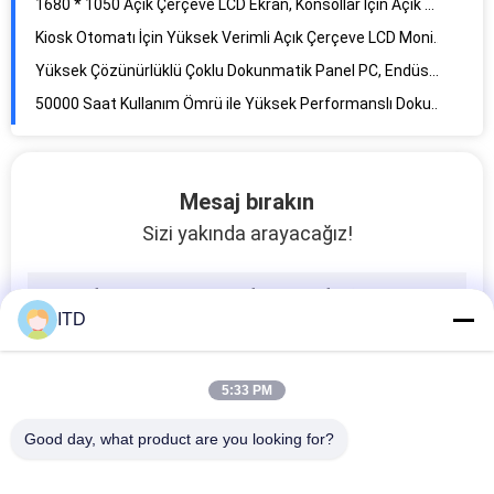
Full HD Endüstriyel Panel PC Dokunmatik Ekran 1920 × 1080 Panel Montaj Muhafaza Tipi
Yüksek Hassasiyetli 15.6 Dokunmatik Panel PC 20.25W Sıfır Çerçeve% 10 -% 90 Nem
1920 × 1080 Endüstriyel Dokunmatik Ekran Bilgisayar Düz Çerçeve 300 Nits Parlaklık
Alüminyum Çerçeve Düz Yüzeyli Profesyonel 17 "Dokunmatik Panel PC 250 Nits
Mesaj bırakın
Sizi yakında arayacağız!
ITD
5:33 PM
Good day, what product are you looking for?