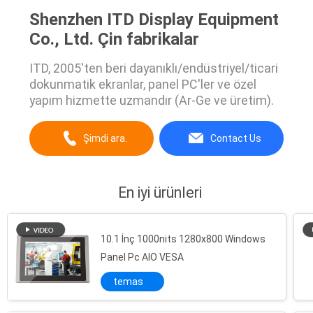
Shenzhen ITD Display Equipment
Co., Ltd. Çin fabrikalar
ITD, 2005'ten beri dayanıklı/endüstriyel/ticari
dokunmatik ekranlar, panel PC'ler ve özel
yapım hizmette uzmandır (Ar-Ge ve üretim).
Şimdi ara.
Contact Us
En iyi ürünleri
10.1 İnç 1000nits 1280x800 Windows
Panel Pc AIO VESA
temas
Alüminyum Ön Çerçeve Güneş Işığı Okunabilir LCD Monitör VGA / DVI / HDMI Girişi