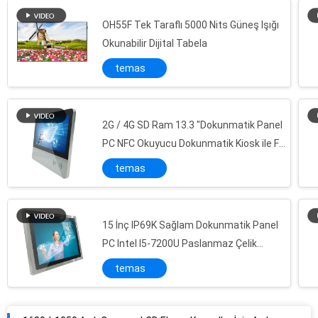
Yüksek Parlaklık 1000 Nits Güneş Işığı Okunabilir Lcd Panel Montajlı Dokunmatik Monitör 24 "
Profesyonel Dokunmatik Ekran Açık Çerçeve Monitör, Endüstriyel Panel Montajlı Monitör
OH55F Tek Taraflı 5000 Nits Güneş Işığı
Okunabilir Dijital Tabela
sıfır çerçeve gerçek düz yüzey 8 "endüstriyel dokunmatik panel PC
Kapasitif / Rezistif Dokunuşlu 10.1 İnç Endüstriyel LCD Panel 1920 × 1080
temas
TFT LCD Ekranlı Geniş Ekran 10.1 "Dokunmatik Panel PC / Bilgisayar DC 12V
Geniş Ekran Açık Çerçeve LCD Monitör 12.1 İnç, Endüstriyel Dokunmatik Monitör
2G / 4G SD Ram 13.3 "Dokunmatik Panel
Endüstriyel, 50000 Saat Ömür İçin Düz Pro Kapasitif Açık Çerçeve Dokunmatik Monitör
PC NFC Okuyucu Dokunmatik Kiosk ile Full
Çelik Muhafazalı 10.4 "Panel Montajlı Dokunmatik Ekran PC Endüstriyel Sınıf DC 12V
HD Yüksek Parlaklık
temas
Görüş Açıları ile Full HD Açık Çerçeve LCD Monitör RS232 Uzaktan Kumanda
Yüksek Çözünürlüklü 17 İnç Açık Çerçeve Dokunmatik Ekranlı Monitör Dikey Tip
Dolap Köşkleri İçin Özel Açık Çerçeve LCD Monitör 250nits 21.5 İnç
15 İnç IP69K Sağlam Dokunmatik Panel
1680 * 1050 Açık Çerçeve LCD Ekran, Konsollar İçin Açık Çerçeve Dokunmatik Monitör
PC Intel I5-7200U Paslanmaz Çelik
Kiosk Otomatı İçin Yüksek Verimli Açık Çerçeve LCD Monitör 1920 * 1080
Muhafaza
temas
Yüksek Çözünürlüklü Çoklu Dokunmatik Panel PC, Endüstriyel Hepsi Bir Arada 12.1 ”33.9W Güç
50000 Saat Kullanım Ömrü ile Yüksek Performanslı Dokunmatik Panel PC 12.1 '' Geniş Ekran