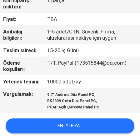
Min sipariş
1 parça
miktarı:
KALITE
Fiyat:
TBA
KONTROL
Ambalaj
1-5 adet/CTN, Güvenli, Firma,
bilgileri:
uluslararası nakliye için uygun
BIZE
Teslim süresi:
15-20 İş Günü
ULAŞIN
Ödeme
T/T, PayPal (173515844@qq.com)
koşulları:
BIR
Yetenek temini:
10000 adet/ay
TEKLIF
Vurgulamak:
,
ISTEĞI
9.7" Android Düz Panel PC
,
RK3399 Octa Düz Panel PC
PCAP Açık Çerçeve Panel PC
SITE
HARITASI
EN IYI FIYAT