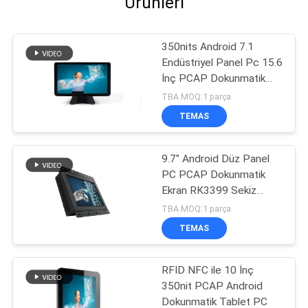
Ürünleri
350nits Android 7.1
Endüstriyel Panel Pc 15.6
İnç PCAP Dokunmatik
Ekran
TBA MOQ:1 parça
TEMAS
9.7" Android Düz Panel
PC PCAP Dokunmatik
Ekran RK3399 Sekiz
Çekirdekli Açık Çerçeve
TBA MOQ:1 parça
TEMAS
RFID NFC ile 10 İnç
350nit PCAP Android
Dokunmatik Tablet PC