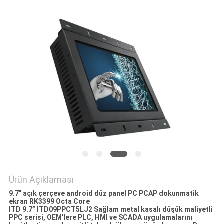
PRIVACY
POLICY
Ürün Açıklaması
9.7" açık çerçeve android düz panel PC PCAP dokunmatik
ekran RK3399 Octa Core
ITD 9.7” ITD09PPCT5LJ2 Sağlam metal kasalı düşük maliyetli
PPC serisi, OEM'lere PLC, HMI ve SCADA uygulamalarını