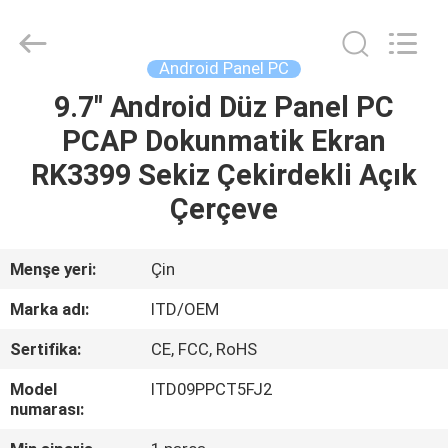
ITD
Display
Equipment
Co.,
Ltd..
Android Panel PC
All
Rights
9.7" Android Düz Panel PC
EV
Reserved.
PCAP Dokunmatik Ekran
ÜRÜN:%
RK3399 Sekiz Çekirdekli Açık
S
Çerçeve
VIDEOLAR
Menşe yeri:
Çin
Marka adı:
ITD/OEM
HAKKIMIZDA
Sertifika:
CE, FCC, RoHS
FABRIKA
Model
ITD09PPCT5FJ2
numarası:
TURU