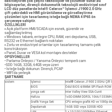
basitleştiren çok çeşitli teknolojiler ve çözümler sunar.Bu
bilgisayarlar, dirençli dokunmatik teknolojili endüstriyel sınıf
LCD düz panellerde Intel® Celeron™ İşlemci J1900 2.0 GHz
çift çekirdekli ve HMI görüntüleme ve görselleştirme
çözümleri için tasarlanmış isteğe bağlı NEMA 4 IP65 ön
çerçeveye sahiptir.
ÖZELLİKLERİ
▪ Açık platform HMI/SCADA için esnek, güvenilir ve
sağlamlaştırılmış
▪ Windows tabanlı, entegre CPU, RAM, veri depolama, USB,
RS232 ve Ethernet bağlantı noktaları
▪ Zorlu ve endüstriyel ortamlar için tasarlanmış tamamı çelik
konstrüksiyon
▪ Panel, Duvar ve VESA kol montajını destekler
OPSİYONELLER
• Parlama Önleyici / Yansıma Önleyici temperli cam
•SDD 16GB, 32GB, 64GB veya üzeri
• İsteğe bağlı dokunun: Dirençli, PCAP
• WIFI'da yerleşik
ŞARTNAME
sistem
İşlemci
Intel® Celeron J1900 2.0GHz Çift Ç
BIOS
Ödül BIOS 4/8Mbit SPI Flash ROM
yonga seti
Inter Valley View SSA-Cunit
Hafıza
1xSO-DIMM DDR3L 1066/1333MHz
Grafik Yonga Seti
CPU entegre grafik HD ve 1080p de
Depolamak
16GB SSD veya 320GB HDD
LAN
1 x 10/100/1000Mbps Ethernet