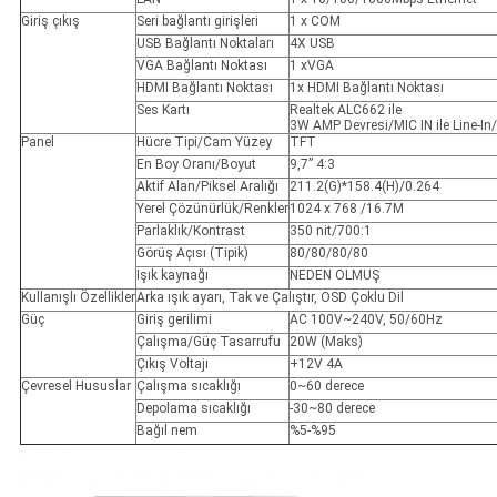
Giriş çıkış
Seri bağlantı girişleri
1 x COM
USB Bağlantı Noktaları
4X USB
VGA Bağlantı Noktası
1 xVGA
HDMI Bağlantı Noktası
1x HDMI Bağlantı Noktası
Ses Kartı
Realtek ALC662 ile
3W AMP Devresi/MIC IN ile Line-In/
Panel
Hücre Tipi/Cam Yüzey
TFT
En Boy Oranı/Boyut
9,7” 4:3
Aktif Alan/Piksel Aralığı
211.2(G)*158.4(H)/0.264
Yerel Çözünürlük/Renkler
1024 x 768 /16.7M
Parlaklık/Kontrast
350 nit/700:1
Görüş Açısı (Tipik)
80/80/80/80
Işık kaynağı
NEDEN OLMUŞ
Kullanışlı Özellikler
Arka ışık ayarı, Tak ve Çalıştır, OSD Çoklu Dil
Güç
Giriş gerilimi
AC 100V~240V, 50/60Hz
Çalışma/Güç Tasarrufu
20W (Maks)
Çıkış Voltajı
+12V 4A
Çevresel Hususlar
Çalışma sıcaklığı
0~60 derece
Depolama sıcaklığı
-30~80 derece
Bağıl nem
%5-%95