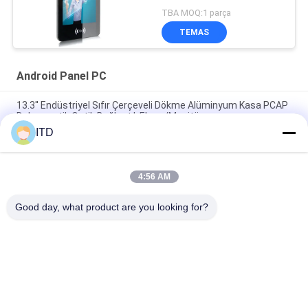
TBA MOQ:1 parça
TEMAS
Android Panel PC
13.3'' Endüstriyel Sıfır Çerçeveli Dökme Alüminyum Kasa PCAP
Dokunmatik Optik Bağlantılı Ekran/Monitör
ITD
8'' Zero Bezel Die-Cast Alüminyum Şasi PCAP Dokunmatik
Optik Bağlama Paneli PC
4:56 AM
10.1''Endüstriyel Tam IP69K PCAP Touch Android / X86 Temelli
Düz Panel PC Yüksek Parlaklık Tam IP69K Paslanmaz Çelik
Good day, what product are you looking for?
Popüler Kategoriler
Tüm
Endüstriyel LCD 
Dokunmatik Panel 
Monitör
PC