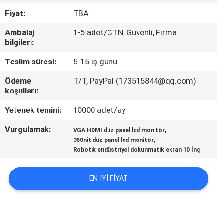
Fiyat:
TBA
KALITE
Ambalaj
1-5 adet/CTN, Güvenli, Firma
KONTROL
bilgileri:
Teslim süresi:
5-15 iş günü
BIZE
Ödeme
T/T, PayPal (173515844@qq.com)
ULAŞIN
koşulları:
Yetenek temini:
10000 adet/ay
BIR
Vurgulamak:
,
TEKLIF
VGA HDMI düz panel lcd monitör
,
350nit düz panel lcd monitör
ISTEĞI
Robotik endüstriyel dokunmatik ekran 10 İnç
SITE
EN IYI FIYAT
HARITASI