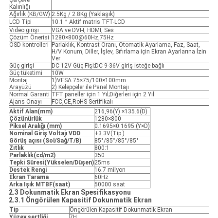
Çerçeve
Kalınlığı
Ağırlık (KB/GW)
2.5Kg / 2.8Kg (Yaklaşık)
LCD Tipi
10.1＂Aktif matris TFT-LCD
Video girişi
VGA ve DVI-I, HDMI, Ses
Çözüm Önerisi
1280×800@60Hz,75Hz
OSD kontrolleri
Parlaklık, Kontrast Oranı, Otomatik Ayarlama, Faz, Saat,
H/V Konum, Diller, İşlev, Sıfırlama için Ekran Ayarlarına İzin
Ver
Güç girişi
DC 12V Güç Fişi;DC 9-36V giriş isteğe bağlı
Güç tüketimi
10W
Montaj
1)VESA 75×75/100×100mm
Arayüzü
2) Kelepçeler ile Panel Montajı
Normal Garanti
TFT paneller için 1 Yıl;Diğerleri için 2 Yıl.
Ajans Onayı
FCC,CE,RoHS Sertifikalı
Aktif Alan(mm)
216,96(Y) ×135.6(D)
Çözünürlük
1280×800
Piksel Aralığı (mm)
0.1695×0.1695 (Y×D)
Nominal Giriş Voltajı VDD
+3.3V(Tip.)
Görüş açısı (Sol/Sağ/T/B)
85°/85°/85°/85°
Zıtlık
800:1
Parlaklık(cd/m2)
350
Tepki Süresi(Yükselen/Düşen)
25ms
Destek Rengi
16.7 milyon
Ekran Tarama
60Hz
Arka Işık MTBF(saat)
50000 saat
2.3 Dokunmatik Ekran Spesifikasyonu
2.3.1 Öngörülen Kapasitif Dokunmatik Ekran
Tip
Öngörülen Kapasitif Dokunmatik Ekran
Yüzey sertliği
7H