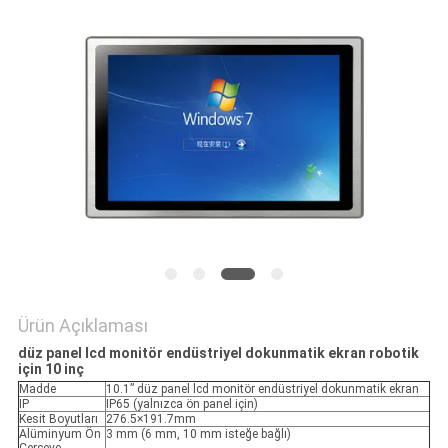
PRIVACY
POLICY
Ürün Açıklaması
düz panel lcd monitör endüstriyel dokunmatik ekran robotik
için 10 inç
Madde
10.1” düz panel lcd monitör endüstriyel dokunmatik ekran
IP
IP65 (yalnızca ön panel için)
Kesit Boyutları
276.5×191.7mm
Alüminyum Ön
3 mm (6 mm, 10 mm isteğe bağlı)