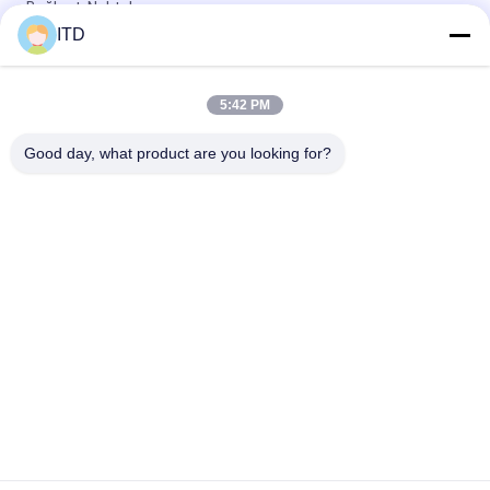
Bağlantı Noktalı
ITD
DC12V Endüstriyel LCD Monitör XGA USB ile Güçlendirilmiş
Kapasitif Dokunmatik Ekran
5:42 PM
oEM 75 '' Endüstriyel LCD Monitör Kasası VESA Montajı Çelik
Muhafazalı
Good day, what product are you looking for?
Popüler Kategoriler
Tüm
Endüstriyel LCD 
Dokunmatik Panel 
Monitör
PC
Endüstriyel 
Endüstriyel Panel 
Dokunmatik Ekran 
Montaj Monitörü
Monitörü
Android Panel PC
Sağlam Panel PC
Güneş Işığı 
Açık Çerçeve LCD 
Okunabilir LCD 
Monitör