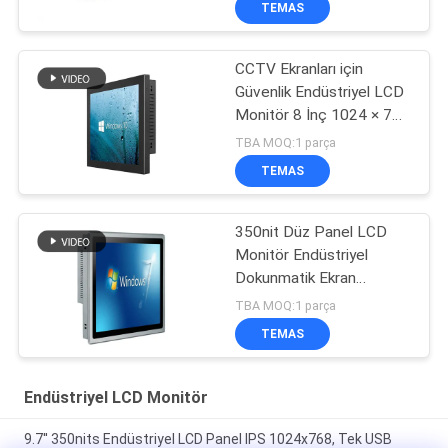
TEMAS
CCTV Ekranları için
Güvenlik Endüstriyel LCD
Monitör 8 İnç 1024 × 768
BNC Bağlantı Noktası
TBA MOQ:1 parça
TEMAS
350nit Düz Panel LCD
Monitör Endüstriyel
Dokunmatik Ekran
Robotik İçin 10 İnç
TBA MOQ:1 parça
TEMAS
Endüstriyel LCD Monitör
9.7'' 350nits Endüstriyel LCD Panel IPS 1024x768, Tek USB