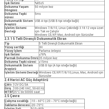
Işık İletimi
%85±5
Dokunma Yaşam
50 milyon kez
Döngüsü
Dokunma Tepki
5ms
süresi
Dokunmatik Sistem
USB A tipi (USB B tipi isteğe bağlı)
Arayüzü
İşletim Sistemi
Windows 7/8/10, Linux Çekirdeği 3.18.12 veya üzeri
Desteği
için Tak ve Çalıştır
Windows CE/XP, Mac, Android için Sürücüler
2.3.1 5 Telli Dirençli Dokunmatik Ekran
Tip
5 Telli Dirençli Dokunmatik Ekran
Yüzey sertliği
3H
Yüzey İşlem
Parlama önleyici
Işık İletimi
≥78%
Parmak Dokunma Ömrü
35 milyon kez
Dokunma Tepki süresi
≤15ms
Dokunmatik Sistem
USB B tipi (A tipi isteğe bağlı)
Arayüzü
İşletim Sistemi Desteği
Windows CE/XP/7/8/10,Linux, Mac, Android için
Sürücüler
2.4 Harici AC Güç Adaptörü
Çıktı
12V DC/3A
Giriş
100-240 VAC, 50-60 Hz
MTBF
25°C'de 50000 saat
2.5 Çevre
Çalışma sıcaklığı.
-10～60°C (-20～70°C isteğe bağlı)
Saklama derecesi.
-20~70°C
İşletim Sağ:
%10~90%