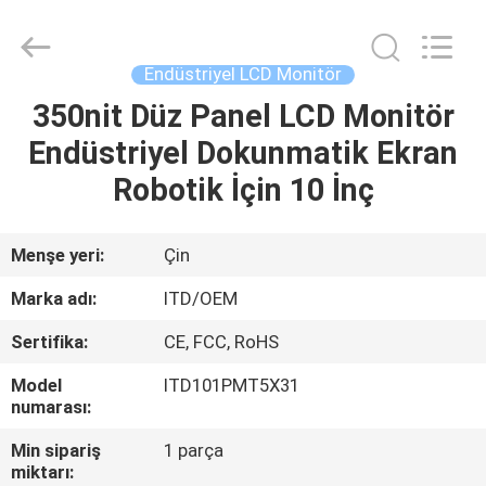
ITD
Display
Equipment
Co.,
Ltd..
Endüstriyel LCD Monitör
All
Rights
350nit Düz Panel LCD Monitör
EV
Reserved.
Endüstriyel Dokunmatik Ekran
ÜRÜN:%
Robotik İçin 10 İnç
S
Menşe yeri:
Çin
VIDEOLAR
Marka adı:
ITD/OEM
Sertifika:
CE, FCC, RoHS
HAKKIMIZDA
Model
ITD101PMT5X31
numarası:
FABRIKA
Min sipariş
1 parça
TURU
miktarı: