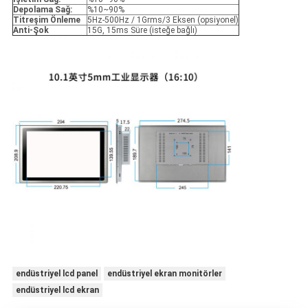
Depolama Sağ:
%10~90%
Titreşim Önleme
5Hz-500Hz / 1Grms/3 Eksen (opsiyonel)
Anti-Şok
15G, 15ms Süre (isteğe bağlı)
endüstriyel lcd panel
endüstriyel ekran monitörler
endüstriyel lcd ekran