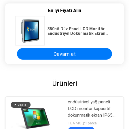
En İyi Fiyatı Alın
350nit Düz Panel LCD Monitör
Endüstriyel Dokunmatik Ekran
Robotik İçin 10 İnç
Devam et
Ürünleri
endüstriyel yağ paneli
LCD monitör kapasitif
dokunmatik ekran IP65
ön
TBA MOQ:1 parça