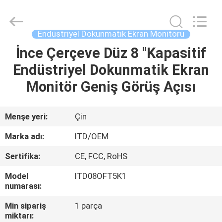
ITD
Display
Equipment
Co.,
Ltd..
Endüstriyel Dokunmatik Ekran Monitörü
All
Rights
İnce Çerçeve Düz 8 "Kapasitif
EV
Reserved.
Endüstriyel Dokunmatik Ekran
ÜRÜN:%
Monitör Geniş Görüş Açısı
S
Menşe yeri:
Çin
VIDEOLAR
Marka adı:
ITD/OEM
Sertifika:
CE, FCC, RoHS
HAKKIMIZDA
Model
ITD08OFT5K1
numarası:
FABRIKA
Min sipariş
1 parça
TURU
miktarı: