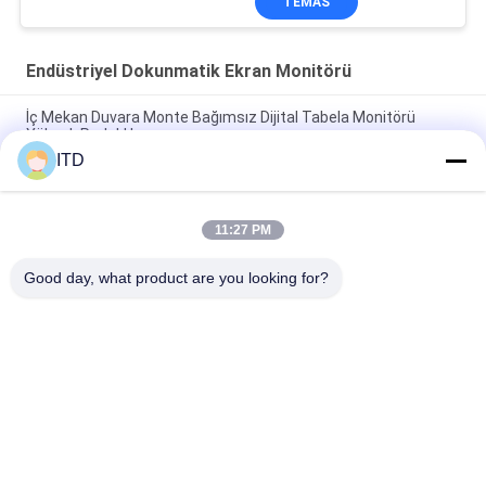
TEMAS
Endüstriyel Dokunmatik Ekran Monitörü
İç Mekan Duvara Monte Bağımsız Dijital Tabela Monitörü
Yüksek Parlaklık
ITD
10 Çoklu Dokunma Noktalı Gömülü Montajlı Endüstriyel
Dokunmatik Ekranlı Monitör
11:27 PM
27" FHD dokunmatik ekranlı endüstriyel dokunmatik ekran IP65
ön, saf düz yüzey, Sağlam Yapı, 24/7 çalışma
Good day, what product are you looking for?
Popüler Kategoriler
Tüm
Endüstriyel LCD 
Dokunmatik Panel 
Monitör
PC
Endüstriyel 
Endüstriyel Panel 
Dokunmatik Ekran 
Montaj Monitörü