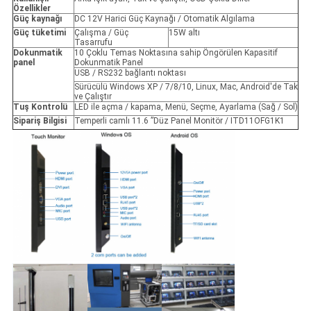
Özellikler
Güç kaynağı
DC 12V Harici Güç Kaynağı / Otomatik Algılama
Güç tüketimi
Çalışma / Güç
15W altı
Tasarrufu
Dokunmatik
10 Çoklu Temas Noktasına sahip Öngörülen Kapasitif
panel
Dokunmatik Panel
USB / RS232 bağlantı noktası
Sürücülü Windows XP / 7/8/10, Linux, Mac, Android'de Tak
ve Çalıştır
Tuş Kontrolü
LED ile açma / kapama, Menü, Seçme, Ayarlama (Sağ / Sol)
Sipariş Bilgisi
Temperli camlı 11.6 ”Düz Panel Monitör / ITD11OFG1K1