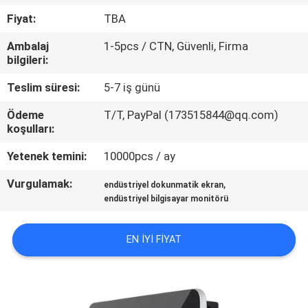
Fiyat:
TBA
KALITE
Ambalaj
1-5pcs / CTN, Güvenli, Firma
KONTROL
bilgileri:
Teslim süresi:
5-7 iş günü
BIZE
Ödeme
T/T, PayPal (173515844@qq.com)
ULAŞIN
koşulları:
Yetenek temini:
10000pcs / ay
BIR
Vurgulamak:
,
TEKLIF
endüstriyel dokunmatik ekran
endüstriyel bilgisayar monitörü
ISTEĞI
EN IYI FIYAT
SITE
HARITASI