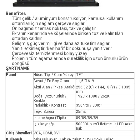
Benefites
Tüm çelik / alüminyum konstrüksiyon, kamusal kullanım
ortamları için sağlam çerçeve sağlar
On bağımsız temas noktası, tak ve çalıştır
Ekranın kenarında ve köşelerinde biriken toz ve kalıntıları
ortadan kaldırır
Gelişmiş güç verimliliği ve daha az tüketim sağlar
Yanıtı etkinleştirirken hafif bir dokunuşa yanıt verir
Çerçevesiz temizlenmesi kolay yüzey
Projenin tüm aşamalarında süreklilik için uzun ömürlü ürün
döngüsü
ŞARTNAME
Panel
Hücre Tipi / Cam Yüzey
TFT
Boyut / En Boy Oranı
11,6 ”16: 9
Aktif Alan / Piksel Aralığı
256,32 (G) x 144,18 (Y) / 0,1335
mm
Doğal Çözünürlük /
1920 x 1080 / 262K
Renkler
Parlaklık / Kontrast
350nits / 800: 1
Tepki Süresi
25ms
İzleme Açısı (Tipik)
89/89/89/89
Işık kaynağı
50000Hours'Lifetime ile LED Arka
Işık
Giriş Sinyalleri
VGA, HDMI, DVI
Kullanışlı
Arka ışık ayarı, Tak ve Çalıştır, OSD Çoklu Diller