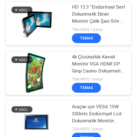
HD 13.3 "Endüstriyel Sınıf
Dokunmatik Ekran
Monitör Çelik Şasi Sıfır
Çerçeve Tasarımı
TBA MOQ:1 parça
TEMAS
4k Çözünürlük Kavisli
Monitör VGA HDMI DP
Girişi Casino Dokunmatik
Ekran
TBA MOQ:1 parça
TEMAS
Araçlar için VESA 15W
300nits Endüstriyel Lcd
Dokunmatik Monitör
DC9-36V
TBA MOQ:1 parça