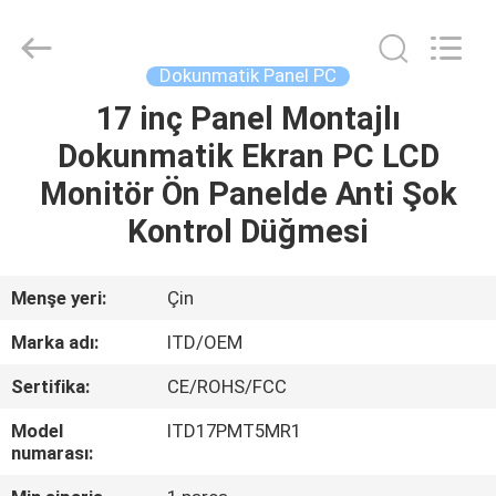
ITD
Display
Equipment
Co.,
Ltd..
Dokunmatik Panel PC
All
Rights
17 inç Panel Montajlı
EV
Reserved.
Dokunmatik Ekran PC LCD
ÜRÜN:%
Monitör Ön Panelde Anti Şok
S
Kontrol Düğmesi
VIDEOLAR
Menşe yeri:
Çin
Marka adı:
ITD/OEM
HAKKIMIZDA
Sertifika:
CE/ROHS/FCC
FABRIKA
Model
ITD17PMT5MR1
numarası:
TURU