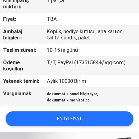
Min sipariş
1 parça
miktarı:
KALITE
Fiyat:
TBA
KONTROL
Ambalaj
Köpük, hediye kutusu, ana karton,
bilgileri:
tahta sandık, palet
BIZE
Teslim süresi:
10-15 iş günü
ULAŞIN
Ödeme
T/T, PayPal (173515844@qq.com)
koşulları:
BIR
Yetenek temini:
Aylık 10000 Birim
TEKLIF
Vurgulamak:
,
ISTEĞI
dokunmatik panel bilgisayar
dokunmatik monitör pc
SITE
EN IYI FIYAT
HARITASI