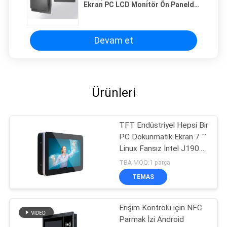
Ekran PC LCD Monitör Ön Panelde
Anti Şok Kontrol Düğmesi
Devam et
Ürünleri
TFT Endüstriyel Hepsi Bir
PC Dokunmatik Ekran 7 ``
Linux Fansız Intel J1900
/ Z8350
TBA MOQ:1 parça
TEMAS
Erişim Kontrolü için NFC
Parmak İzi Android