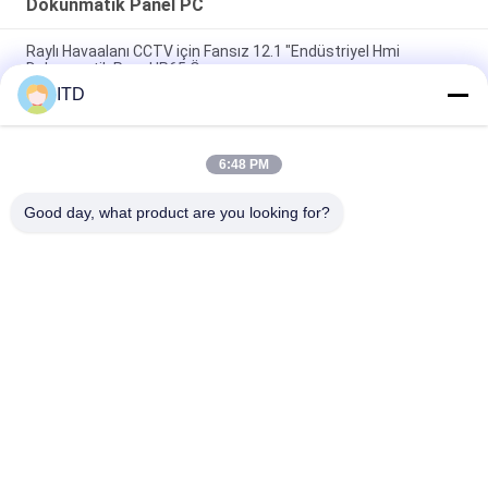
Dokunmatik Panel PC
Raylı Havaalanı CCTV için Fansız 12.1 "Endüstriyel Hmi
Dokunmatik Panel IP65 Ön
ITD
10.1" Endüstriyel Dokunmatik Ekran PC Linux Ubuntu 18.04
14bit GPIO PCAP Dokunmatik Panel
6:48 PM
RFID Okuyucu ile RK3288 350nits Endüstriyel Dokunmatik
Ekran Pc Linux Panel
Good day, what product are you looking for?
Popüler Kategoriler
Tüm
Endüstriyel LCD 
Dokunmatik Panel 
Monitör
PC
Endüstriyel 
Endüstriyel Panel 
Dokunmatik Ekran 
Montaj Monitörü
Monitörü
Android Panel PC
Sağlam Panel PC