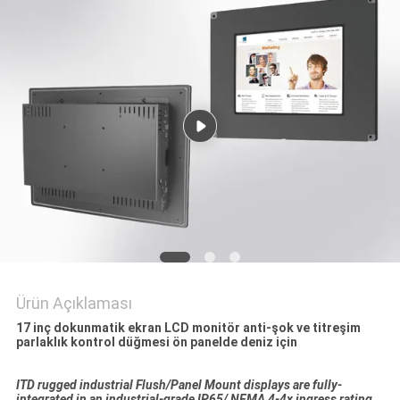
PRIVACY
POLICY
Ürün Açıklaması
17 inç dokunmatik ekran LCD monitör anti-şok ve titreşim
parlaklık kontrol düğmesi ön panelde deniz için
ITD rugged industrial Flush/Panel Mount displays are fully-
integrated in an industrial-grade IP65/ NEMA 4-4x ingress rating