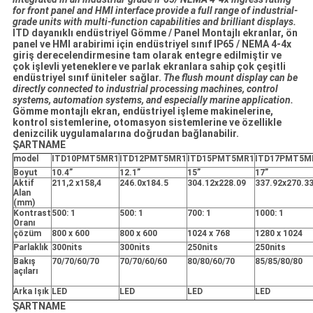
for front panel and HMI interface provide a full range of industrial-
grade units with multi-function capabilities and brilliant displays.
ITD dayanıklı endüstriyel Gömme / Panel Montajlı ekranlar, ön
panel ve HMI arabirimi için endüstriyel sınıf IP65 / NEMA 4-4x
giriş derecelendirmesine tam olarak entegre edilmiştir ve
çok işlevli yeteneklere ve parlak ekranlara sahip çok çeşitli
endüstriyel sınıf üniteler sağlar.
The flush mount display can be
directly connected to industrial processing machines, control
systems, automation systems, and especially marine application.
Gömme montajlı ekran, endüstriyel işleme makinelerine,
kontrol sistemlerine, otomasyon sistemlerine ve özellikle
denizcilik uygulamalarına doğrudan bağlanabilir.
ŞARTNAME
model
ITD10PMT5MR1
ITD12PMT5MR1
ITD15PMT5MR1
ITD17PMT5M
Boyut
10.4”
12.1”
15”
17”
Aktif
211,2 x158,4
246.0x184.5
304.12x228.09
337.92x270.3
Alan
(mm)
Kontrast
500: 1
500: 1
700: 1
1000: 1
Oranı
çözüm
800 x 600
800 x 600
1024 x 768
1280 x 1024
Parlaklık
300nits
300nits
250nits
250nits
Bakış
70/70/60/70
70/70/60/60
80/80/60/70
85/85/80/80
açıları
Arka Işık
LED
LED
LED
LED
ŞARTNAME