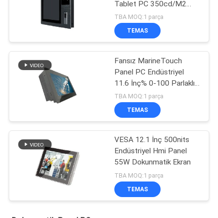
Tablet PC 350cd/M2
RK3288
TBA MOQ:1 parça
TEMAS
Fansız MarineTouch
Panel PC Endüstriyel
11.6 İnç% 0-100 Parlaklık
Kontrolü
TBA MOQ:1 parça
TEMAS
VESA 12.1 İnç 500nits
Endüstriyel Hmi Panel
55W Dokunmatik Ekran
TBA MOQ:1 parça
TEMAS