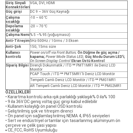
Giriş Sinyali
VGA, DVI, HDMI
Konnektörleri
Güç girişi
DC 9 ~ 36V Güç Kaynağı
Çalışma
-10 ~ 60 ℃
sıcaklığı
Depolama
-20 ~ 70 ℃
sıcaklığı
Çalışma Nemi
% 5 ~% 95 (yoğuşmasız)
Anti-Titreşim
5Hz-500Hz / 1Grms / 3 Eksen
Anti-Şok
15G, 15ms süre
Kullanıcı
Power on/off via Front Button;
Ön Düğme ile güç açma /
kontrolü
kapama;
Power Mode Status LED;
Güç Modu Durum LED'i;
On Screen Display Control
Ekran Üstü Kontrol
Sipariş Bilgisi
Dirençli Dokunmatik / ITD ** PMT1MR1 ile Deniz LCD
Monitör
PCAP Touch / ITD ** PMT5MR1'li Deniz LCD Monitör
Temperli Camlı Deniz LCD Monitör / ITD ** PMG1MR1
AR Temperli Camlı Deniz LCD Monitör / ITD ** PMG2MR1
ÖZELLİKLERİ
• Karartma kontrolü arka ışık parlaklığı yaklaşık% 0 ila% 100
• 9 ila 36V DC geniş voltaj güç girişi kabul edilebilir
• Kullanım kolaylığı ön panel OSD kontrolü
• Geliştirilmiş şok ve titreşim direnci
• Ön panel için sağlamlaştırılmış NEMA 4, IP65 seviyeleri
• Sert ve endüstriyel ortamlar için tasarlanmış alüminyum ön
çerçeve ve çelik şasi yapısı
▪ CE, FCC, RoHS Uyumluluğu