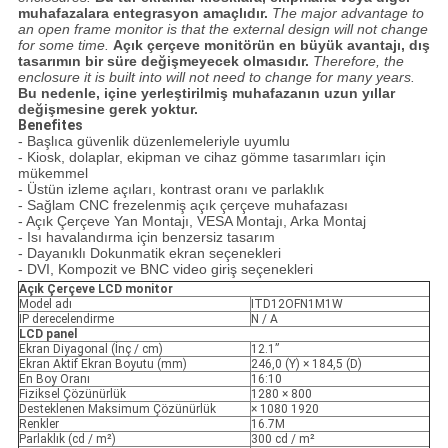
muhafazalara entegrasyon amaçlıdır.
The major advantage to
an open frame monitor is that the external design will not change
for some time.
Açık çerçeve monitörün en büyük avantajı, dış
tasarımın bir süre değişmeyecek olmasıdır.
Therefore, the
enclosure it is built into will not need to change for many years.
Bu nedenle, içine yerleştirilmiş muhafazanın uzun yıllar
değişmesine gerek yoktur.
Benefites
- Başlıca güvenlik düzenlemeleriyle uyumlu
- Kiosk, dolaplar, ekipman ve cihaz gömme tasarımları için
mükemmel
- Üstün izleme açıları, kontrast oranı ve parlaklık
- Sağlam CNC frezelenmiş açık çerçeve muhafazası
- Açık Çerçeve Yan Montajı, VESA Montajı, Arka Montaj
- Isı havalandırma için benzersiz tasarım
- Dayanıklı Dokunmatik ekran seçenekleri
- DVI, Kompozit ve BNC video giriş seçenekleri
Açık Çerçeve LCD
monitor
Model adı
ITD12OFN1M1W
IP derecelendirme
N / A
LCD panel
Ekran Diyagonal (İnç / cm)
12.1”
Ekran Aktif Ekran Boyutu (mm)
246,0 (Y) × 184,5 (D)
En Boy Oranı
16:10
Fiziksel Çözünürlük
1280 × 800
Desteklenen Maksimum Çözünürlük
× 1080 1920
Renkler
16.7M
Parlaklık (cd / m²)
300 cd / m²