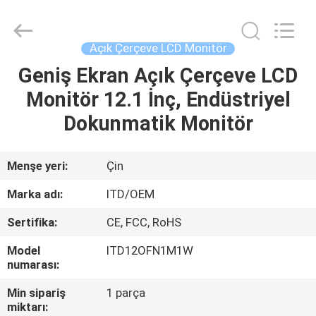
ITD
Display
Equipment
Co.,
Ltd..
Açık Çerçeve LCD Monitör
All
Rights
Geniş Ekran Açık Çerçeve LCD
EV
Reserved.
Monitör 12.1 İnç, Endüstriyel
ÜRÜN:%
Dokunmatik Monitör
S
Menşe yeri:
Çin
VIDEOLAR
Marka adı:
ITD/OEM
Sertifika:
CE, FCC, RoHS
HAKKIMIZDA
Model
ITD12OFN1M1W
numarası:
FABRIKA
Min sipariş
1 parça
TURU
miktarı: