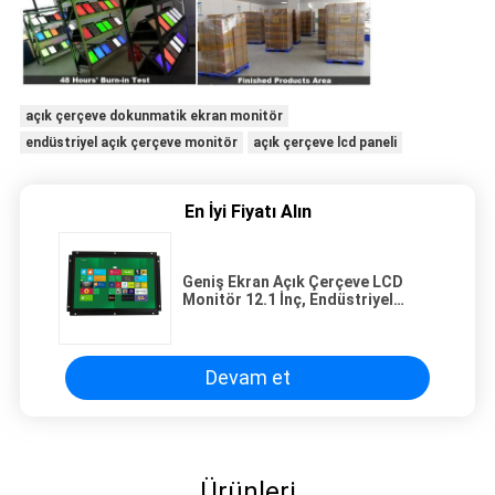
açık çerçeve dokunmatik ekran monitör
endüstriyel açık çerçeve monitör
açık çerçeve lcd paneli
En İyi Fiyatı Alın
Geniş Ekran Açık Çerçeve LCD
Monitör 12.1 İnç, Endüstriyel
Dokunmatik Monitör
Devam et
Ürünleri