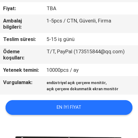
Fiyat:
TBA
KALITE
Ambalaj
1-5pcs / CTN, Güvenli, Firma
KONTROL
bilgileri:
Teslim süresi:
5-15 iş günü
BIZE
Ödeme
T/T, PayPal (173515844@qq.com)
ULAŞIN
koşulları:
Yetenek temini:
10000pcs / ay
BIR
Vurgulamak:
,
TEKLIF
endüstriyel açık çerçeve monitör
açık çerçeve dokunmatik ekran monitör
ISTEĞI
EN IYI FIYAT
SITE
HARITASI