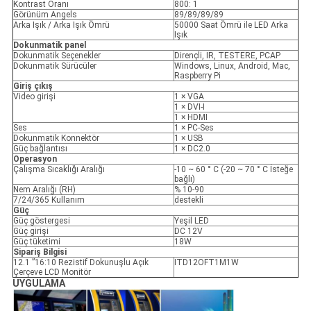
Kontrast Oranı
800: 1
Görünüm Angels
89/89/89/89
Arka Işık / Arka Işık Ömrü
50000 Saat Ömrü ile LED Arka
Işık
Dokunmatik panel
Dokunmatik Seçenekler
Dirençli, IR, TESTERE, PCAP
Dokunmatik Sürücüler
Windows, Linux, Android, Mac,
Raspberry Pi
Giriş çıkış
Video girişi
1 × VGA
1 × DVI-I
1 × HDMI
Ses
1 × PC-Ses
Dokunmatik Konnektör
1 × USB
Güç bağlantısı
1 × DC2.0
Operasyon
Çalışma Sıcaklığı Aralığı
-10 ~ 60 ° C (-20 ~ 70 ° C İsteğe
bağlı)
Nem Aralığı (RH)
% 10-90
7/24/365 Kullanım
destekli
Güç
Güç göstergesi
Yeşil LED
Güç girişi
DC 12V
Güç tüketimi
18W
Sipariş Bilgisi
12.1 ”16:10 Rezistif Dokunuşlu Açık
ITD12OFT1M1W
Çerçeve LCD Monitör
UYGULAMA