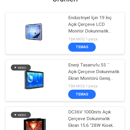
Endüstriyel İçin 19 İnç
Açık Çerçeve LCD
Monitör Dokunmatik
Ekran% 10-90 Nem
TBA MOQ:1 parça
TEMAS
Enerji Tasarrufu 55 ``
Açık Çerçeve Dokunmatik
Ekran Monitörü Geniş
Görüş Melekler
TBA MOQ:1 parça
TEMAS
DC36V 1000nits Açık
Çerçeve Dokunmatik
Ekran 15.6 "28W Kiosk