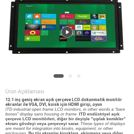
PRIVACY
POLICY
Ürün Açıklaması
12.1 inç geniş ekran açık çerçeve LCD dokunmatik monitör
ekranlar ile VGA, DVI, koisk için HDMI girişi, oyun
ITD industrial open frame LCD monitors, in other words a “bare
bones” display sans housing or frame.
ITD endüstriyel açık
çerçeve LCD monitörleri, diğer bir deyişle “çıplak kemikler”
ekranı gövdeyi veya çerçeveyi sarar.
These types of displays
are meant for integration into kiosks, equipment, or other
enclosures.
Bu tür ekranlar kiosklara, ekipmana veya diğer