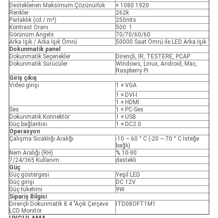
Desteklenen Maksimum Çözünürlük
× 1080 1920
Renkler
262k
Parlaklık (cd / m²)
250nits
Kontrast Oranı
500: 1
Görünüm Angels
70/70/60/60
Arka Işık / Arka Işık Ömrü
50000 Saat Ömrü ile LED Arka Işık
Dokunmatik panel
Dokunmatik Seçenekler
Dirençli, IR, TESTERE, PCAP
Dokunmatik Sürücüler
Windows, Linux, Android, Mac,
Raspberry Pi
Giriş çıkış
Video girişi
1 × VGA
1 × DVI-I
1 × HDMI
Ses
1 × PC-Ses
Dokunmatik Konnektör
1 × USB
Güç bağlantısı
1 × DC2.0
Operasyon
Çalışma Sıcaklığı Aralığı
-10 ~ 60 ° C (-20 ~ 70 ° C İsteğe
bağlı)
Nem Aralığı (RH)
% 10-90
7/24/365 Kullanım
destekli
Güç
Güç göstergesi
Yeşil LED
Güç girişi
DC 12V
Güç tüketimi
9W
Sipariş Bilgisi
Dirençli Dokunmatik 8.4 "Açık Çerçeve
ITD08OFT1M1
LCD Monitör