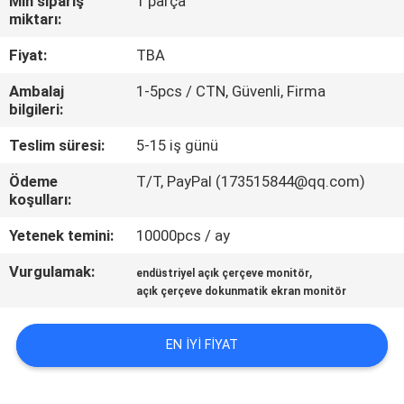
Min sipariş
1 parça
miktarı:
KALITE
Fiyat:
TBA
KONTROL
Ambalaj
1-5pcs / CTN, Güvenli, Firma
bilgileri:
BIZE
Teslim süresi:
5-15 iş günü
ULAŞIN
Ödeme
T/T, PayPal (173515844@qq.com)
koşulları:
BIR
Yetenek temini:
10000pcs / ay
TEKLIF
Vurgulamak:
,
ISTEĞI
endüstriyel açık çerçeve monitör
açık çerçeve dokunmatik ekran monitör
SITE
EN IYI FIYAT
HARITASI