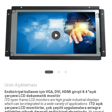
PRIVACY
POLICY
Ürün Açıklaması
Endüstriyel kullanım için VGA, DVI, HDMI girişli 8.4 "açık
çerçeve LCD dokunmatik monitör
ITD open frame LCD monitors are high grade industrial displays
which can be integrated to a wide variety of applications.
ITD açık
çerçeve LCD monitörler, çok çeşitli uygulamalara entegre
edilebilen yüksek dereceli endüstriyel ekranlardır.
Its several