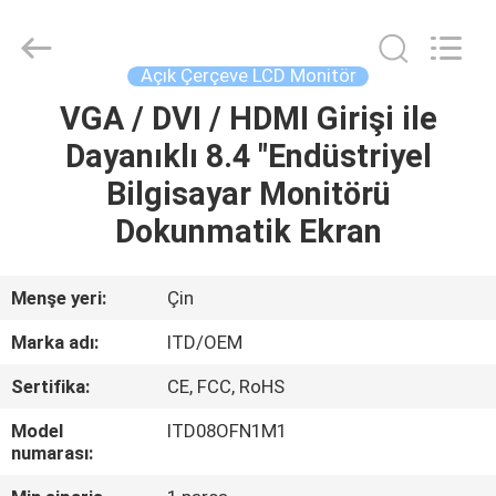
ITD
Display
Equipment
Co.,
Ltd..
Açık Çerçeve LCD Monitör
All
Rights
VGA / DVI / HDMI Girişi ile
EV
Reserved.
Dayanıklı 8.4 "Endüstriyel
ÜRÜN:%
Bilgisayar Monitörü
S
Dokunmatik Ekran
VIDEOLAR
Menşe yeri:
Çin
Marka adı:
ITD/OEM
HAKKIMIZDA
Sertifika:
CE, FCC, RoHS
FABRIKA
Model
ITD08OFN1M1
numarası:
TURU