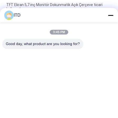
TFT Ekran 5,7 inç Monitör Dokunmatik Açık Çerçeve ticari
kullanıcılar
ITD
6.5 inç TFT Panel Açık Çerçeve LCD Monitör Dokunmatik Ekran
Çözümleri
3:45 PM
ITD Endüstriyel LCD Açık Çerçeve Monitör Ekran Görüntüleme
Çözümleri
Good day, what product are you looking for?
Popüler Kategoriler
Tüm
Endüstriyel LCD 
Dokunmatik Panel 
Monitör
PC
Endüstriyel 
Endüstriyel Panel 
Dokunmatik Ekran 
Montaj Monitörü
Monitörü
Android Panel PC
Sağlam Panel PC
Güneş Işığı 
Açık Çerçeve LCD 