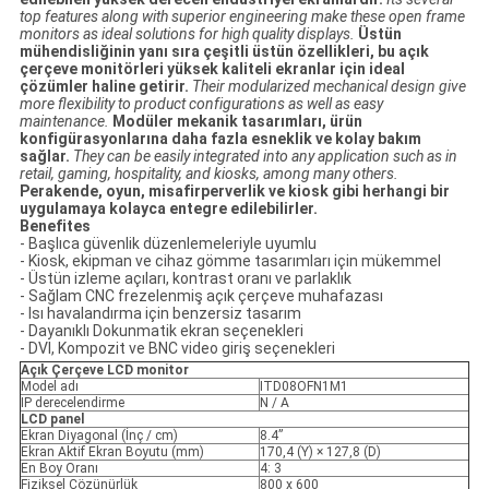
top features along with superior engineering make these open frame
monitors as ideal solutions for high quality displays.
Üstün
mühendisliğinin yanı sıra çeşitli üstün özellikleri, bu açık
çerçeve monitörleri yüksek kaliteli ekranlar için ideal
çözümler haline getirir.
Their modularized mechanical design give
more flexibility to product configurations as well as easy
maintenance.
Modüler mekanik tasarımları, ürün
konfigürasyonlarına daha fazla esneklik ve kolay bakım
sağlar.
They can be easily integrated into any application such as in
retail, gaming, hospitality, and kiosks, among many others.
Perakende, oyun, misafirperverlik ve kiosk gibi herhangi bir
uygulamaya kolayca entegre edilebilirler.
Benefites
- Başlıca güvenlik düzenlemeleriyle uyumlu
- Kiosk, ekipman ve cihaz gömme tasarımları için mükemmel
- Üstün izleme açıları, kontrast oranı ve parlaklık
- Sağlam CNC frezelenmiş açık çerçeve muhafazası
- Isı havalandırma için benzersiz tasarım
- Dayanıklı Dokunmatik ekran seçenekleri
- DVI, Kompozit ve BNC video giriş seçenekleri
Açık Çerçeve LCD
monitor
Model adı
ITD08OFN1M1
IP derecelendirme
N / A
LCD panel
Ekran Diyagonal (İnç / cm)
8.4”
Ekran Aktif Ekran Boyutu (mm)
170,4 (Y) × 127,8 (D)
En Boy Oranı
4: 3
Fiziksel Çözünürlük
800 x 600