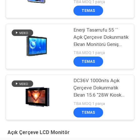
Ekran% 10-90 Nem
TBA MOQ:1 parça
TEMAS
Enerji Tasarrufu 55 ``
Açık Çerçeve Dokunmatik
Ekran Monitörü Geniş
Görüş Melekler
TBA MOQ:1 parça
TEMAS
DC36V 1000nits Açık
Çerçeve Dokunmatik
Ekran 15.6 "28W Kiosk
için Yüksek Parlaklık
TBA MOQ:1 parça
TEMAS
Açık Çerçeve LCD Monitör