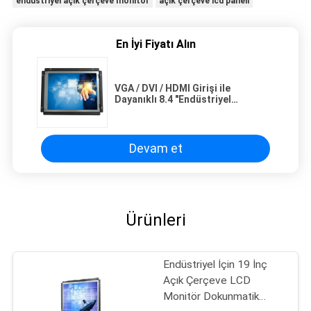
endüstriyel açık çerçeve monitör
açık çerçeve lcd paneli
En İyi Fiyatı Alın
VGA / DVI / HDMI Girişi ile
Dayanıklı 8.4 "Endüstriyel
Bilgisayar Monitörü Dokunmatik
Ekran
Devam et
Ürünleri
Endüstriyel İçin 19 İnç
Açık Çerçeve LCD
Monitör Dokunmatik