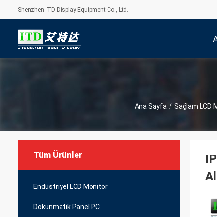
Shenzhen ITD Display Equipment Co., Ltd.
Ana Sayfa
/
Sağlam LCD M
Tüm Ürünler
IP
A
Endüstriyel LCD Monitör
Dokunmatik Panel PC