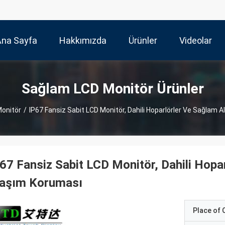
Ana Sayfa
Hakkımızda
Ürünler
Videolar
Sağlam LCD Monitör Ürünler
onitör
/
IP67 Fansiz Sabit LCD Monitör, Dahili Hoparlörler Ve Sağlam
67 Fansiz Sabit LCD Monitör, Dahili Hop
laşım Koruması
Place of O