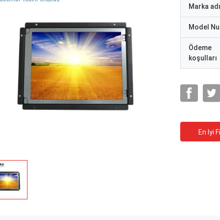
Marka ad
Model N
Ödeme
koşulları
En Iyi F