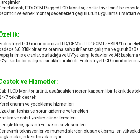
titreşimler.
Genel olarak, ITD/OEM Rugged LCD Monitor, endüstriyel sınıf bir monitöre 
seçimdir.ve esnek montaj seçenekleri çeşitli ürün uygulama fırsatları 
Özellik:
Endüstriyel LCD monitörünüzü ITD/OEM'in ITD15CMT5HBIPR1 modeliyle öz
sadece %0.3'lük bir arıza oranına sahiptir.Fansız çalışma ve gürültüsüz 
yapıştırılmış ekranlar, parlaklığa ve UV'ye karşı tedaviler ve AR kaplam
°C'ye kadar bir çalışma sıcaklığı aralığı ile,Endüstriyel LCD monitörleri
Destek ve Hizmetler:
Sabit LCD Monitor ürünü, aşağıdakileri içeren kapsamlı bir teknik destek v
24/7 teknik destek
Yerel onarım ve yedekleme hizmetleri
Uzaktan teşhis ve sorun giderme yetenekleri
Yazılım ve sabit yazılım güncellemeleri
Genişletilmiş garanti ve bakım sözleşmeleri
Deneyimli teknisyenler ve mühendislerden oluşan ekibimiz, en yüksek d
sağlamak için kendini adamıştır.