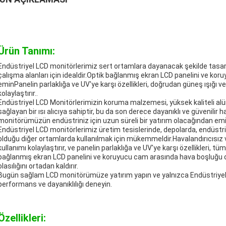
Ürün Tanımı:
Endüstriyel LCD monitörlerimiz sert ortamlara dayanacak şekilde tasar
çalışma alanları için idealdir.Optik bağlanmış ekran LCD panelini ve k
eminPanelin parlaklığa ve UV'ye karşı özellikleri, doğrudan güneş ışığı v
kolaylaştırır..
Endüstriyel LCD Monitörlerimizin koruma malzemesi, yüksek kaliteli alüm
sağlayan bir ısı alıcıya sahiptir, bu da son derece dayanıklı ve güvenilir h
monitörümüzün endüstriniz için uzun süreli bir yatırım olacağından emin 
Endüstriyel LCD monitörlerimiz üretim tesislerinde, depolarda, endüstriyel
olduğu diğer ortamlarda kullanılmak için mükemmeldir.Havalandırıcısız 
kullanımı kolaylaştırır, ve panelin parlaklığa ve UV'ye karşı özellikleri, t
bağlanmış ekran LCD panelini ve koruyucu cam arasında hava boşluğu 
olasılığını ortadan kaldırır.
Bugün sağlam LCD monitörümüze yatırım yapın ve yalnızca Endüstriyel L
performans ve dayanıklılığı deneyin.
Özellikleri: