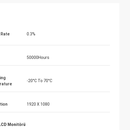
e Rate
0.3%
50000Hours
Francois
ing
-20°C To 70°C
yi bir üretici, duyarlı, satış öncesi ve
rature
sı servis, yardım etmeye hazır, yine
i tasarım, etkileyici düz ekranlar,
ilir ürünler.
tion
1920 X 1080
 LCD Monitörü