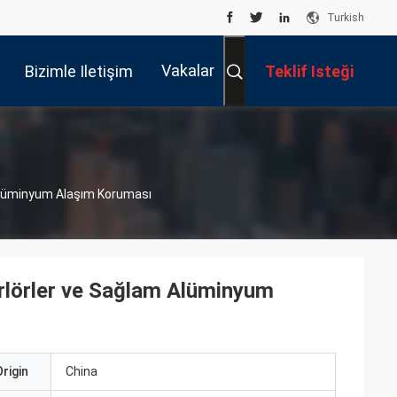
Turkish
Vakalar
Bizimle Iletişim
Teklif Isteği
Kur
 Alüminyum Alaşım Koruması
arlörler ve Sağlam Alüminyum
rigin
China