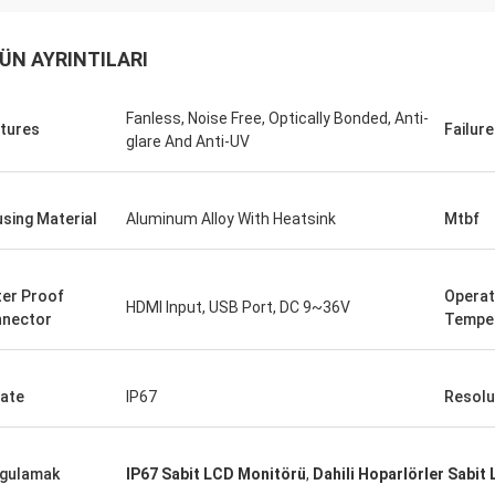
ÜN AYRINTILARI
Fanless, Noise Free, Optically Bonded, Anti-
tures
Failur
glare And Anti-UV
sing Material
Aluminum Alloy With Heatsink
Mtbf
Lenson
er Proof
Operat
HDMI Input, USB Port, DC 9~36V
ITD, hem büyük hem de küçük miktarlarda
ITD i
nector
Tempe
endüstriyel dokunmatik ekran, monitör ve
sonra
gömülü bilgisayar ürünlerinin geniş bir
de iy
konfigürasyonunu sağladı.
güven
Rate
IP67
Resolu
gulamak
IP67 Sabit LCD Monitörü
,
Dahili Hoparlörler Sabit