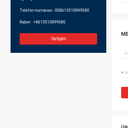
Telefon numarası :
008613510899580
Naber :
+8613510899580
ME
İletişim
ÜR