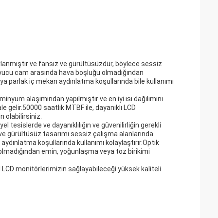
lanmıştır ve fansız ve gürültüsüzdür, böylece sessiz
oruyucu cam arasında hava boşluğu olmadığından
eya parlak iç mekan aydınlatma koşullarında bile kullanımı
inyum alaşımından yapılmıştır ve en iyi ısı dağılımını
ale gelir.50000 saatlik MTBF ile, dayanıklı LCD
olabilirsiniz.
 tesislerde ve dayanıklılığın ve güvenilirliğin gerekli
ve gürültüsüz tasarımı sessiz çalışma alanlarında
üm aydınlatma koşullarında kullanımı kolaylaştırır.Optik
olmadığından emin, yoğunlaşma veya toz birikimi
CD monitörlerimizin sağlayabileceği yüksek kaliteli