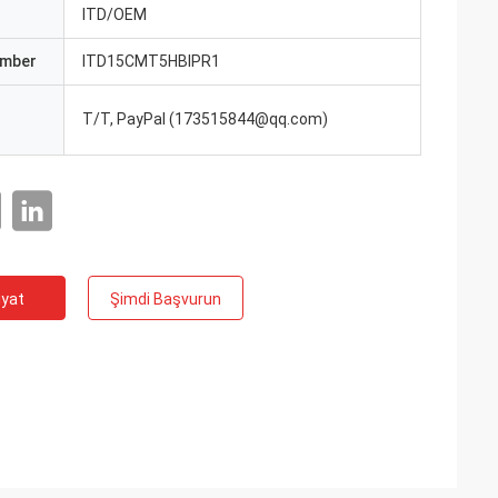
ı
ITD/OEM
umber
ITD15CMT5HBIPR1
T/T, PayPal (173515844@qq.com)
iyat
Şimdi Başvurun