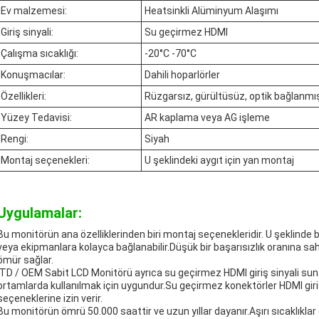
Ev malzemesi:
Heatsinkli Alüminyum Alaşımı
Giriş sinyali:
Su geçirmez HDMI
Çalışma sıcaklığı:
-20°C -70°C
Konuşmacılar:
Dahili hoparlörler
Özellikleri:
Rüzgarsız, gürültüsüz, optik bağlanmış
Yüzey Tedavisi:
AR kaplama veya AG işleme
Rengi:
Siyah
Montaj seçenekleri:
U şeklindeki aygıt için yan montaj
Uygulamalar:
Bu monitörün ana özelliklerinden biri montaj seçenekleridir. U şeklinde bir
veya ekipmanlara kolayca bağlanabilir.Düşük bir başarısızlık oranına sahip
ömür sağlar.
ITD / OEM Sabit LCD Monitörü ayrıca su geçirmez HDMI giriş sinyali sunar,
ortamlarda kullanılmak için uygundur.Su geçirmez konektörler HDMI girişi
seçeneklerine izin verir.
Bu monitörün ömrü 50.000 saattir ve uzun yıllar dayanır.Aşırı sıcaklıklar