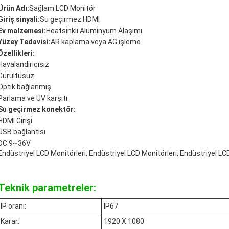
Ürün Adı:
Sağlam LCD Monitör
Giriş sinyali:
Su geçirmez HDMI
Ev malzemesi:
Heatsinkli Alüminyum Alaşımı
Yüzey Tedavisi:
AR kaplama veya AG işleme
Özellikleri:
Havalandırıcısız
Gürültüsüz
Optik bağlanmış
Parlama ve UV karşıtı
Su geçirmez konektör:
HDMI Girişi
USB bağlantısı
DC 9~36V
Endüstriyel LCD Monitörleri, Endüstriyel LCD Monitörleri, Endüstriyel LC
Teknik parametreler:
IP oranı:
IP67
Karar:
1920 X 1080