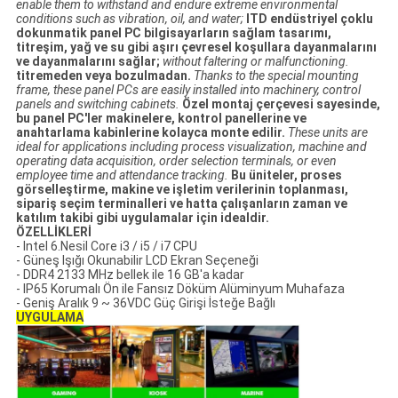
enable them to withstand and endure extreme environmental
conditions such as vibration, oil, and water;
ITD endüstriyel çoklu
dokunmatik panel PC bilgisayarların sağlam tasarımı,
titreşim, yağ ve su gibi aşırı çevresel koşullara dayanmalarını
ve dayanmalarını sağlar;
without faltering or malfunctioning.
titremeden veya bozulmadan.
Thanks to the special mounting
frame, these panel PCs are easily installed into machinery, control
panels and switching cabinets.
Özel montaj çerçevesi sayesinde,
bu panel PC'ler makinelere, kontrol panellerine ve
anahtarlama kabinlerine kolayca monte edilir.
These units are
ideal for applications including process visualization, machine and
operating data acquisition, order selection terminals, or even
employee time and attendance tracking.
Bu üniteler, proses
görselleştirme, makine ve işletim verilerinin toplanması,
sipariş seçim terminalleri ve hatta çalışanların zaman ve
katılım takibi gibi uygulamalar için idealdir.
ÖZELLİKLERİ
- Intel 6.Nesil Core i3 / i5 / i7 CPU
- Güneş Işığı Okunabilir LCD Ekran Seçeneği
- DDR4 2133 MHz bellek ile 16 GB'a kadar
- IP65 Korumalı Ön ile Fansız Döküm Alüminyum Muhafaza
- Geniş Aralık 9 ~ 36VDC Güç Girişi İsteğe Bağlı
UYGULAMA