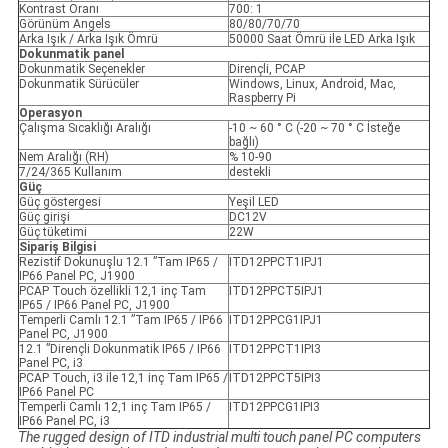
Kontrast Oranı
700: 1
Görünüm Angels
80/80/70/70
Arka Işık / Arka Işık Ömrü
50000 Saat Ömrü ile LED Arka Işık
Dokunmatik panel
Dokunmatik Seçenekler
Dirençli, PCAP
Dokunmatik Sürücüler
Windows, Linux, Android, Mac,
Raspberry Pi
Operasyon
Çalışma Sıcaklığı Aralığı
-10 ~ 60 ° C (-20 ~ 70 ° C İsteğe
bağlı)
Nem Aralığı (RH)
% 10-90
7/24/365 Kullanım
destekli
Güç
Güç göstergesi
Yeşil LED
Güç girişi
DC12V
Güç tüketimi
22W
Sipariş Bilgisi
Rezistif Dokunuşlu 12.1 ”Tam IP65 /
ITD12PPCT1IPJ1
IP66 Panel PC, J1900
PCAP Touch özellikli 12,1 inç Tam
ITD12PPCT5IPJ1
IP65 / IP66 Panel PC, J1900
Temperli Camlı 12.1 ”Tam IP65 / IP66
ITD12PPCG1IPJ1
Panel PC, J1900
12.1 ”Dirençli Dokunmatik IP65 / IP66
ITD12PPCT1IPI3
Panel PC, i3
PCAP Touch, i3 ile 12,1 inç Tam IP65 /
ITD12PPCT5IPI3
IP66 Panel PC
Temperli Camlı 12,1 inç Tam IP65 /
ITD12PPCG1IPI3
IP66 Panel PC, i3
The rugged design of ITD industrial multi touch panel PC computers