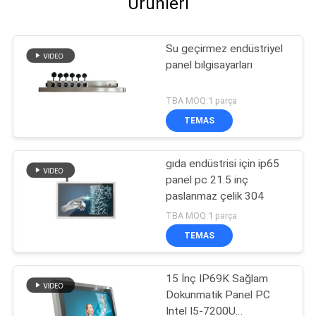
Ürünleri
Su geçirmez endüstriyel
panel bilgisayarları
TBA MOQ:1 parça
TEMAS
gıda endüstrisi için ip65
panel pc 21.5 inç
paslanmaz çelik 304
TBA MOQ:1 parça
TEMAS
15 İnç IP69K Sağlam
Dokunmatik Panel PC
Intel I5-7200U