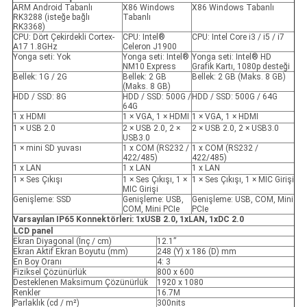
ARM Android Tabanlı
X86 Windows
X86 Windows Tabanlı
RK3288 (isteğe bağlı
Tabanlı
RK3368)
CPU: Dört Çekirdekli Cortex-
CPU: Intel®
CPU: Intel Core i3 / i5 / i7
A17 1.8GHz
Celeron J1900
Yonga seti: Yok
Yonga seti: Intel®
Yonga seti: Intel® HD
NM10 Express
Grafik Kartı, 1080p desteği
Bellek: 1G / 2G
Bellek: 2 GB
Bellek: 2 GB (Maks. 8 GB)
(Maks. 8 GB)
HDD / SSD: 8G
HDD / SSD: 500G /
HDD / SSD: 500G / 64G
64G
1 x HDMI
1 × VGA, 1 × HDMI
1 × VGA, 1 × HDMI
1 × USB 2.0
2 × USB 2.0, 2 ×
2 × USB 2.0, 2 × USB3.0
USB3.0
1 × mini SD yuvası
1 x COM (RS232 /
1 x COM (RS232 /
422/485)
422/485)
1 x LAN
1 x LAN
1 x LAN
1 × Ses Çıkışı
1 × Ses Çıkışı, 1 ×
1 × Ses Çıkışı, 1 × MIC Girişi
MIC Girişi
Genişleme: SSD
Genişleme: USB,
Genişleme: USB, COM, Mini
COM, Mini PCIe
PCIe
Varsayılan IP65 Konnektörleri: 1
x
USB 2.0, 1
x
LAN, 1
x
DC 2.0
LCD panel
Ekran Diyagonal (İnç / cm)
12.1”
Ekran Aktif Ekran Boyutu (mm)
248 (Y) x 186 (D) mm
En Boy Oranı
4: 3
Fiziksel Çözünürlük
800 x 600
Desteklenen Maksimum Çözünürlük
1920 x 1080
Renkler
16.7M
Parlaklık (cd / m²)
300nits