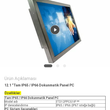
PRIVACY
POLICY
Ürün Açıklaması
12.1 ”Tam IP65 / IP66 Dokunmatik Panel PC
Özellikler:
Tam IP65 / IP66 Dokunmatik Panel PC
Model adı
ITD12PPCG1IP **
IP derecelendirme
IP65 / IP66 (IP67 isteğe bağlı)
PC Sistem Seçenekleri