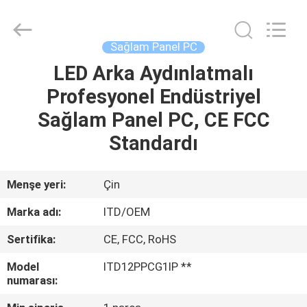
ITD
Display
Equipment
Co.,
Ltd..
Sağlam Panel PC
All
Rights
LED Arka Aydınlatmalı
EV
Reserved.
Profesyonel Endüstriyel
ÜRÜN:%
Sağlam Panel PC, CE FCC
S
Standardı
VIDEOLAR
Menşe yeri:
Çin
Marka adı:
ITD/OEM
HAKKIMIZDA
Sertifika:
CE, FCC, RoHS
FABRIKA
Model
ITD12PPCG1IP **
numarası:
TURU