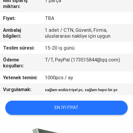
Min sipariş
1 parça
miktarı:
KALITE
Fiyat:
TBA
KONTROL
Ambalaj
1 adet / CTN, Güvenli, Firma,
bilgileri:
uluslararası nakliye için uygun
BIZE
Teslim süresi:
15-20 iş günü
ULAŞIN
Ödeme
T/T, PayPal (173515844@qq.com)
koşulları:
BIR
Yetenek temini:
1000pcs / ay
TEKLIF
Vurgulamak:
,
ISTEĞI
sağlam endüstriyel pc
sağlam hepsi bir pc
EN IYI FIYAT
SITE
HARITASI